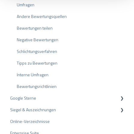
s
ProvenEmployer
Rechnungsstellung
Umfragen
w
a
Andere Bewertungsquellen
h
Bewertungen teilen
l
Negative Bewertungen
Schlichtungsverfahren
Tipps zu Bewertungen
Interne Umfragen
Bewertungsrichtlinien
Google Sterne
Siegel & Auszeichnungen
Rich Snippet
Online-Verzeichnisse
PRO Seal
Enterprise Suite
Bewertungssiegel