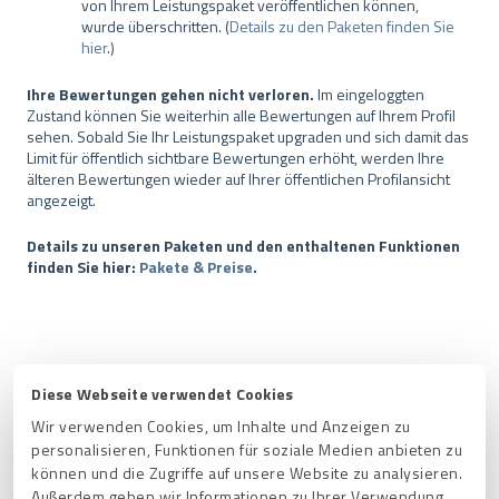
von Ihrem Leistungspaket veröffentlichen können,
wurde überschritten. (
Details zu den Paketen finden Sie
hier
.)
Ihre Bewertungen gehen nicht verloren.
Im eingeloggten
Zustand können Sie weiterhin alle Bewertungen auf Ihrem Profil
sehen. Sobald Sie Ihr Leistungspaket upgraden und sich damit das
Limit für öffentlich sichtbare Bewertungen erhöht, werden Ihre
älteren Bewertungen wieder auf Ihrer öffentlichen Profilansicht
angezeigt.
Details zu unseren Paketen und den enthaltenen Funktionen
finden Sie hier:
Pakete & Preise
.
Verwandte Artikel
Diese Webseite verwendet Cookies
Wir verwenden Cookies, um Inhalte und Anzeigen zu
Kann ich einzelne ProvenExpert-Bewertungen von der
personalisieren, Funktionen für soziale Medien anbieten zu
Veröffentlichung ausnehmen, weil sie beispielsweise nicht
können und die Zugriffe auf unsere Website zu analysieren.
qualifiziert sind?
Außerdem geben wir Informationen zu Ihrer Verwendung