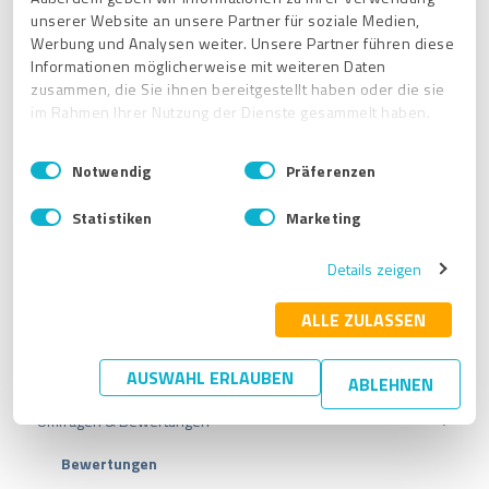
Was sind ProvenExpert Top-Kompetenzen und wie werden
unserer Website an unsere Partner für soziale Medien,
sie ermittelt?
Werbung und Analysen weiter. Unsere Partner führen diese
Informationen möglicherweise mit weiteren Daten
Können die ProvenExpert-Bewertungen auch an Google
zusammen, die Sie ihnen bereitgestellt haben oder die sie
zurückgespielt werden, sodass Bewertungen die über
im Rahmen Ihrer Nutzung der Dienste gesammelt haben.
ProvenExpert eingeholt wurden, auch bei Google gelistet
werden?
E
Impressum
|
Datenschutzbestimmungen
Notwendig
Präferenzen
Wie kann ich mein ProvenExpert-Profil teilen?
i
n
Sehen zu viele 5-Sterne Bewertungen und eine 100%
Statistiken
Marketing
w
Weiterempfehlungsquote auf ProvenExpert manipuliert aus?
i
Details zeigen
l
Erste Schritte
l
i
ALLE ZULASSEN
Allgemeine Informationen
g
u
AUSWAHL ERLAUBEN
Profil & Nutzerkonto
Datenschutz
ABLEHNEN
n
g
Umfragen & Bewertungen
Pakete und Preise
Profil-Einstellungen
s
a
API
Nutzerkonto
Bewertungen
u