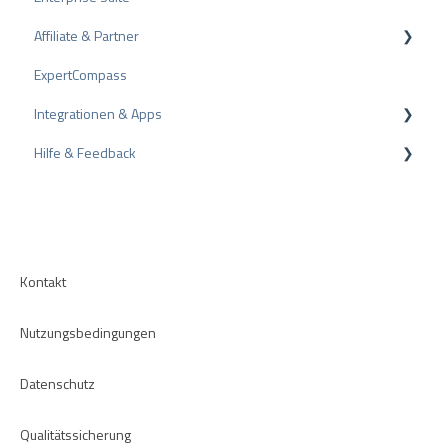
Affiliate & Partner
Auszeichnungen
ExpertCompass
Partnerprogramm
Integrationen & Apps
Empfehlung
Hilfe & Feedback
CMS-Plugins
CRM-Plugins
Fehlerbehebung
Apps
Kontakt
Nutzungsbedingungen
Datenschutz
Qualitätssicherung