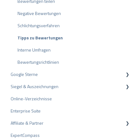
Bewertungen teilen
a
h
Negative Bewertungen
l
Schlichtungsverfahren
Tipps zu Bewertungen
Interne Umfragen
Bewertungsrichtlinien
Google Sterne
Siegel & Auszeichnungen
Rich Snippet
Online-Verzeichnisse
PRO Seal
Enterprise Suite
Bewertungssiegel
Affiliate & Partner
Auszeichnungen
ExpertCompass
Partnerprogramm