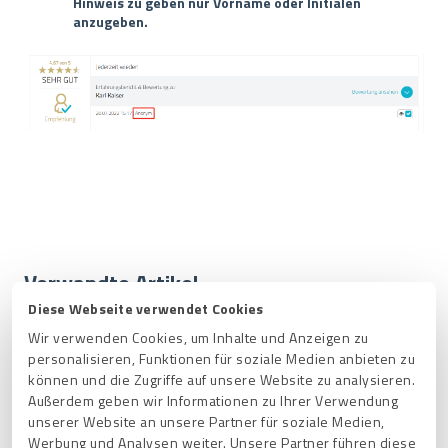
Hinweis zu geben nur Vorname oder Initialen
anzugeben.
Verwandte Artikel
Diese Webseite verwendet Cookies
Mit ProvenExpert QR-Code zur Umfrage einladen
Wir verwenden Cookies, um Inhalte und Anzeigen zu
Was sind ProvenExpert Top-Kompetenzen und wie werden
personalisieren, Funktionen für soziale Medien anbieten zu
sie ermittelt?
können und die Zugriffe auf unsere Website zu analysieren.
Außerdem geben wir Informationen zu Ihrer Verwendung
Mein Geschäft hat mehrere Google-Bewertungen in
unserer Website an unsere Partner für soziale Medien,
unterschiedlichen Städten. Es wurden aber nur Bewertungen
Werbung und Analysen weiter. Unsere Partner führen diese