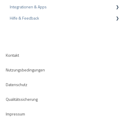
Integrationen & Apps
Empfehlung
Hilfe & Feedback
CMS-Plugins
CRM-Plugins
Fehlerbehebung
Apps
Kontakt
Nutzungsbedingungen
Datenschutz
Qualitätssicherung
Impressum