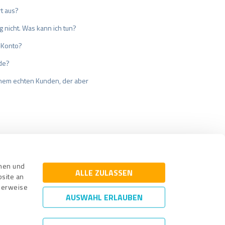
t aus?
 nicht. Was kann ich tun?
-Konto?
de?
inem echten Kunden, der aber
cherung
Impressum
nnen und
ALLE ZULASSEN
bsite an
cherweise
AUSWAHL ERLAUBEN