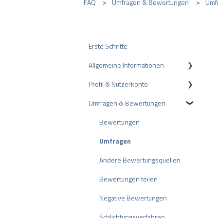
FAQ
Umfragen & Bewertungen
Umf
Erste Schritte
Allgemeine Informationen
Profil & Nutzerkonto
Datenschutz
Umfragen & Bewertungen
Pakete und Preise
Profil-Einstellungen
API
Nutzerkonto
Bewertungen
ProvenEmployer
Rechnungsstellung
Umfragen
Andere Bewertungsquellen
Bewertungen teilen
Negative Bewertungen
Schlichtungsverfahren