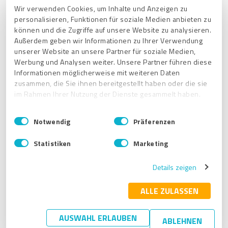
Wir verwenden Cookies, um Inhalte und Anzeigen zu
personalisieren, Funktionen für soziale Medien anbieten zu
können und die Zugriffe auf unsere Website zu analysieren.
Verwandte Artikel
Außerdem geben wir Informationen zu Ihrer Verwendung
unserer Website an unsere Partner für soziale Medien,
Wie deaktiviere ich eine Umfrage in meinem ProvenExpert-
Werbung und Analysen weiter. Unsere Partner führen diese
Konto?
Informationen möglicherweise mit weiteren Daten
Können die ProvenExpert-Bewertungen auch an Google
zusammen, die Sie ihnen bereitgestellt haben oder die sie
zurückgespielt werden, sodass Bewertungen die über
im Rahmen Ihrer Nutzung der Dienste gesammelt haben.
ProvenExpert eingeholt wurden, auch bei Google gelistet
werden?
E
Impressum
|
Datenschutzbestimmungen
Notwendig
Präferenzen
i
Sehen zu viele 5-Sterne Bewertungen und eine 100%
n
Weiterempfehlungsquote auf ProvenExpert manipuliert aus?
Statistiken
Marketing
w
Wie kann ich vermeiden, dass der Kunde mit “Anonym” bei
i
ProvenExpert bewertet?
Details zeigen
l
l
Wie sieht der Bewertungsprozess für meine Kunden mit
i
ALLE ZULASSEN
ProvenExpert aus?
g
u
AUSWAHL ERLAUBEN
ABLEHNEN
Erste Schritte
n