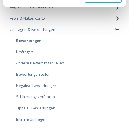
g
Allgemeine Informationen
s
a
Profil & Nutzerkonto
Datenschutz
u
s
Umfragen & Bewertungen
Pakete und Preise
Profil-Einstellungen
w
a
API
Nutzerkonto
Bewertungen
h
l
ProvenEmployer
Rechnungsstellung
Umfragen
Andere Bewertungsquellen
Bewertungen teilen
Negative Bewertungen
Schlichtungsverfahren
Tipps zu Bewertungen
Interne Umfragen