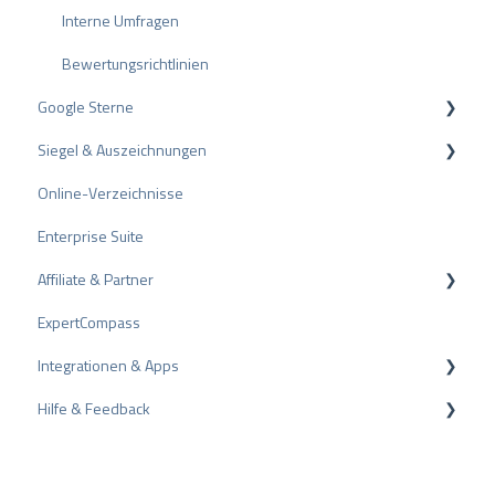
Interne Umfragen
Bewertungsrichtlinien
Google Sterne
Siegel & Auszeichnungen
Rich Snippet
Online-Verzeichnisse
PRO Seal
Enterprise Suite
Bewertungssiegel
Affiliate & Partner
Auszeichnungen
ExpertCompass
Partnerprogramm
Integrationen & Apps
Empfehlung
Hilfe & Feedback
CMS-Plugins
CRM-Plugins
Fehlerbehebung
Apps