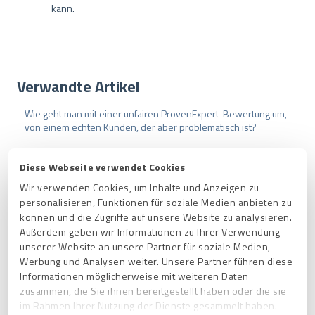
kann.
Verwandte Artikel
Wie geht man mit einer unfairen ProvenExpert-Bewertung um,
von einem echten Kunden, der aber problematisch ist?
Wie verknüpfe ich meinen Instagram-Kanal mit ProvenExpert,
um Bewertungen zu posten?
Diese Webseite verwendet Cookies
Wir verwenden Cookies, um Inhalte und Anzeigen zu
Bleibt die Verbindung zu meinem Social Media Konto intakt
personalisieren, Funktionen für soziale Medien anbieten zu
wenn ich nicht mehr im ProvenExpert PREMIUM-Plan oder im
Probemonat bin?
können und die Zugriffe auf unsere Website zu analysieren.
Außerdem geben wir Informationen zu Ihrer Verwendung
Kann ich den mit einem Kunden nach der Bewertung
unserer Website an unsere Partner für soziale Medien,
geführten Dialog veröffentlichen, um auf ProvenExpert mehr
Werbung und Analysen weiter. Unsere Partner führen diese
Transparenz für die Gründe der Bewertung zu schaffen?
Informationen möglicherweise mit weiteren Daten
zusammen, die Sie ihnen bereitgestellt haben oder die sie
Können auch vorhandene Bewertungen zu ProvenExpert
hinzugefügt werden?
im Rahmen Ihrer Nutzung der Dienste gesammelt haben.