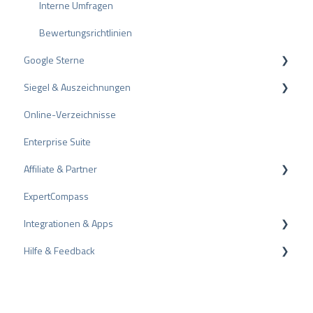
Interne Umfragen
Bewertungsrichtlinien
Google Sterne
Siegel & Auszeichnungen
Rich Snippet
Online-Verzeichnisse
PRO Seal
Enterprise Suite
Bewertungssiegel
Affiliate & Partner
Auszeichnungen
ExpertCompass
Partnerprogramm
Integrationen & Apps
Empfehlung
Hilfe & Feedback
CMS-Plugins
CRM-Plugins
Fehlerbehebung
Apps