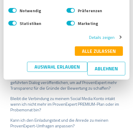
E
Impressum
|
Datenschutzbestimmungen
Notwendig
Präferenzen
i
n
Statistiken
Marketing
w
Verwandte Artikel
i
Details zeigen
l
l
Werden die Bewertungen in einer bestimmten Reihenfolge
sortiert?
i
ALLE ZULASSEN
g
Mein Kunde findet die Einladungs-E-Mail zur ProvenExpert-
u
AUSWAHL ERLAUBEN
Bewertung nicht. Was kann ich tun?
ABLEHNEN
n
g
Kann ich den mit einem Kunden nach der Bewertung
s
geführten Dialog veröffentlichen, um auf ProvenExpert mehr
a
Transparenz für die Gründe der Bewertung zu schaffen?
u
Bleibt die Verbindung zu meinem Social Media Konto intakt
s
wenn ich nicht mehr im ProvenExpert PREMIUM-Plan oder im
w
Probemonat bin?
a
h
Kann ich den Einladungstext und die Anrede zu meinen
l
ProvenExpert-Umfragen anpassen?