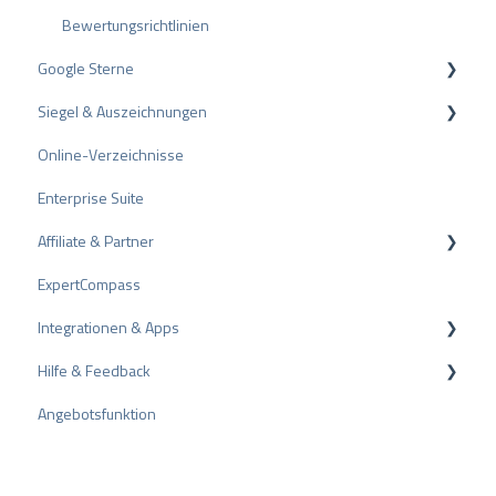
Bewertungsrichtlinien
Google Sterne
Siegel & Auszeichnungen
Rich Snippet
Online-Verzeichnisse
PRO Seal
Enterprise Suite
Bewertungssiegel
Affiliate & Partner
Auszeichnungen
ExpertCompass
Partnerprogramm
Integrationen & Apps
Empfehlung
Hilfe & Feedback
CMS-Plugins
Angebotsfunktion
CRM-Plugins
Fehlerbehebung
Apps