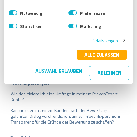
E
Impressum
|
Datenschutzbestimmungen
Notwendig
Präferenzen
i
n
Verwandte Artikel
Statistiken
Marketing
w
i
Was ist die Social-Sharing-Funktion von ProvenExpert?
Details zeigen
l
l
Wie füge ich Bewertungen aus anderen (Bewertungs-)
i
ALLE ZULASSEN
Quellen zu meinem ProvenExpert-Profil hinzu?
g
Mein Geschäft hat mehrere Google-Bewertungen in
u
AUSWAHL ERLAUBEN
unterschiedlichen Städten. Es wurden aber nur Bewertungen
ABLEHNEN
n
aus einem Google-Profil übernommen, obwohl ich alle bei
g
ProvenExpert angab.
s
a
Wie deaktiviere ich eine Umfrage in meinem ProvenExpert-
u
Konto?
s
Kann ich den mit einem Kunden nach der Bewertung
w
geführten Dialog veröffentlichen, um auf ProvenExpert mehr
a
Transparenz für die Gründe der Bewertung zu schaffen?
h
l