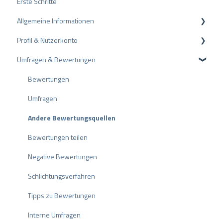
Erste Schritte
Allgemeine Informationen
Profil & Nutzerkonto
Datenschutz
Umfragen & Bewertungen
Pakete und Preise
Profil-Einstellungen
API
Nutzerkonto
Bewertungen
ProvenEmployer
Rechnungsstellung
Umfragen
Andere Bewertungsquellen
Bewertungen teilen
Negative Bewertungen
Schlichtungsverfahren
Tipps zu Bewertungen
Interne Umfragen